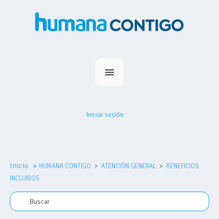
Inicio
Planes
Iniciar sesión
Medihumana
Humana Contigo
Red Prestadores
Inicio
»
HUMANA CONTIGO
Nosotros
ATENCIÓN GENERAL
BENEFICIOS
INCLUIDOS
MiHumana
Contacto
Comprar plan