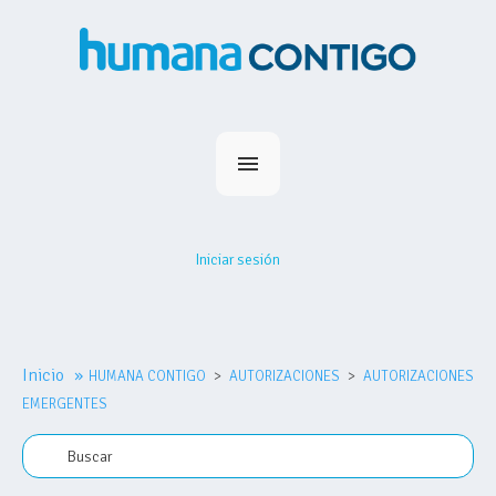
Inicio
Planes
Iniciar sesión
Medihumana
Humana Contigo
Red Prestadores
Inicio
»
HUMANA CONTIGO
Nosotros
AUTORIZACIONES
AUTORIZACIONES
EMERGENTES
MiHumana
Contacto
Comprar plan