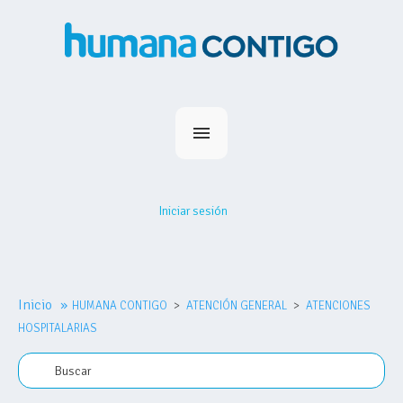
Inicio
Planes
Iniciar sesión
Medihumana
Humana Contigo
Red Prestadores
Inicio
»
HUMANA CONTIGO
Nosotros
ATENCIÓN GENERAL
ATENCIONES
HOSPITALARIAS
MiHumana
Contacto
Comprar plan