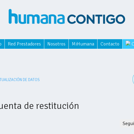
o
Red Prestadores
Nosotros
MiHumana
Contacto
C
TUALIZACIÓN DE DATOS
uenta de restitución
Segui