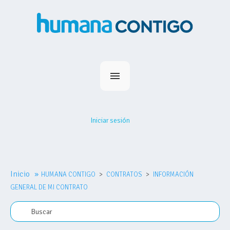
Inicio
Planes
Iniciar sesión
Medihumana
Humana Contigo
Red Prestadores
Inicio
»
HUMANA CONTIGO
Nosotros
CONTRATOS
INFORMACIÓN
GENERAL DE MI CONTRATO
MiHumana
Contacto
Comprar plan