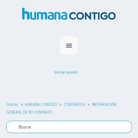
Inicio
Planes
Iniciar sesión
Medihumana
Humana Contigo
Red Prestadores
Inicio
»
HUMANA CONTIGO
Nosotros
CONTRATOS
INFORMACIÓN
GENERAL DE MI CONTRATO
MiHumana
Contacto
Comprar plan