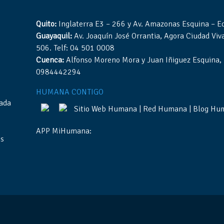
Quito:
Inglaterra E3 – 266 y Av. Amazonas Esquina – Edi
Guayaquil:
Av. Joaquín José Orrantia, Agora Ciudad Viva,
506. Telf: 04 501 0008
Cuenca:
Alfonso Moreno Mora y Juan Iñiguez Esquina, Ed
0984442294
HUMANA CONTIGO
gada
Sitio Web Humana
|
Red Humana
|
Blog Hu
APP MiHumana:
es