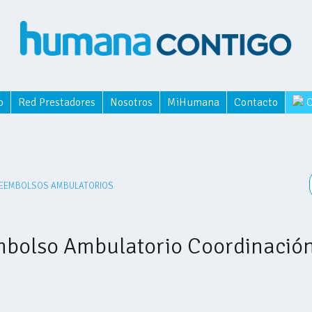
o
Red Prestadores
Nosotros
MiHumana
Contacto
C
EEMBOLSOS AMBULATORIOS
embolso Ambulatorio Coordinació