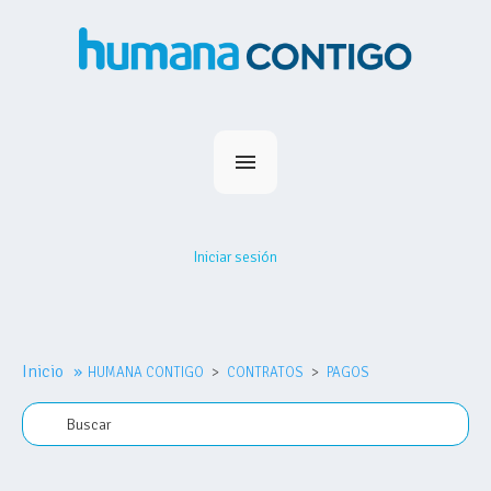
Inicio
Planes
Iniciar sesión
Medihumana
Humana Contigo
Red Prestadores
Inicio
»
HUMANA CONTIGO
Nosotros
CONTRATOS
PAGOS
MiHumana
Contacto
Comprar plan