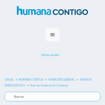
Inicio
Planes
Iniciar sesión
Medihumana
Humana Contigo
Red Prestadores
Inicio
»
HUMANA CONTIGO
Nosotros
ATENCIÓN GENERAL
SERVICIO
FARMACÉUTICO
Plan de medicación Continua
MiHumana
Contacto
Comprar plan