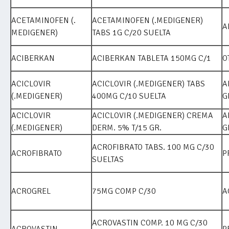
ACETAMINOFEN (.
ACETAMINOFEN (.MEDIGENER)
A
MEDIGENER)
TABS 1G C/20 SUELTA
ACIBERKAN
ACIBERKAN TABLETA 150MG C/1
O
ACICLOVIR
ACICLOVIR (.MEDIGENER) TABS
A
(.MEDIGENER)
400MG C/10 SUELTA
G
ACICLOVIR
ACICLOVIR (.MEDIGENER) CREMA
A
(.MEDIGENER)
DERM. 5% T/15 GR.
G
ACROFIBRATO TABS. 100 MG C/30
ACROFIBRATO
P
SUELTAS
ACROGREL
75MG COMP C/30
A
ACROVASTIN COMP. 10 MG C/30
ACROVASTIN
P