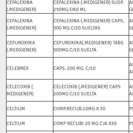
CEFALEXINA
CEFALEXINA (.MEDIGENER) SUSP.
A
(.MEDIGENER)
250MG F/60 ML
G
CEFALEXINA
CEFALEXINA (.MEDIGENER) CAPS.
A
(.MEDIGENER)
500 MG C/20 SUELTAS
G
CEFUROXIMA
CEFUROXIMA(.MEDIGENER) TABS
A
(.MEDIGENER)
500MG C/10 SUELTA
G
A
CELEBREX
CAPS. 200 MG. C/10
A
CELECOXIB (
CELECOXIB (.MEDIGENER) CAPS
A
MEDIGENER)
200MG C/10 SUELTA
A
CELTIUM
COMP.RECUB.10MG X 30
P
CELTIUM
COMP RECUBI 20 MG CJA X30
P