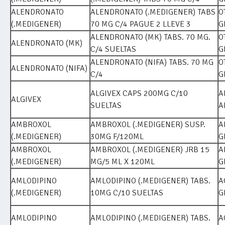
ALENDRONATO
ALENDRONATO (.MEDIGENER) TABS
O
(.MEDIGENER)
70 MG C/4 PAGUE 2 LLEVE 3
G
ALENDRONATO (MK) TABS. 70 MG.
O
ALENDRONATO (MK)
C/4 SUELTAS
G
ALENDRONATO (NIFA) TABS. 70 MG
O
ALENDRONATO (NIFA)
C/4
G
ALGIVEX CAPS 200MG C/10
A
ALGIVEX
SUELTAS
A
AMBROXOL
AMBROXOL (.MEDIGENER) SUSP.
A
(.MEDIGENER)
30MG F/120ML
G
AMBROXOL
AMBROXOL (.MEDIGENER) JRB 15
A
(.MEDIGENER)
MG/5 ML X 120ML
G
AMLODIPINO
AMLODIPINO (.MEDIGENER) TABS.
A
(.MEDIGENER)
10MG C/10 SUELTAS
G
AMLODIPINO
AMLODIPINO (.MEDIGENER) TABS.
A