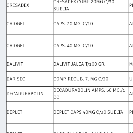
CRESADEX COMP 20MG C/30
CRESADEX
P
SUELTA
CRIOGEL
CAPS. 20 MG. C/10
A
CRIOGEL
CAPS. 40 MG. C/10
A
DALIVIT
DALIVIT JALEA T/100 GR.
M
DARISEC
COMP. RECUB. 7. MG C/30
U
DECADURABOLIN AMPS. 50 MG./1
DECADURABOLIN
A
CC.
DEPLET
DEPLET CAPS 40MG C/30 SUELTA
P