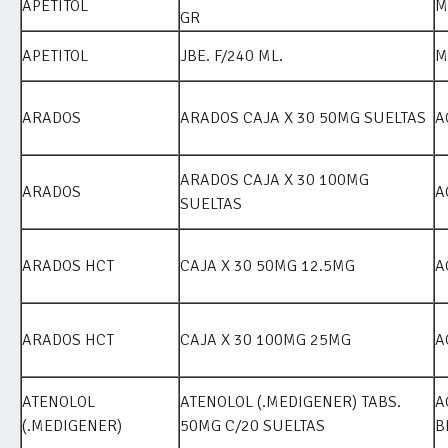
APETITOL
M
GR
APETITOL
JBE. F/240 ML.
M
ARADOS
ARADOS CAJA X 30 50MG SUELTAS
A
ARADOS CAJA X 30 100MG
ARADOS
A
SUELTAS
ARADOS HCT
CAJA X 30 50MG 12.5MG
A
ARADOS HCT
CAJA X 30 100MG 25MG
A
ATENOLOL
ATENOLOL (.MEDIGENER) TABS.
A
(.MEDIGENER)
50MG C/20 SUELTAS
B