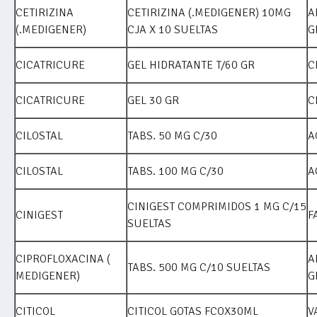
CETIRIZINA
CETIRIZINA (.MEDIGENER) 10MG
A
(.MEDIGENER)
CJA X 10 SUELTAS
G
CICATRICURE
GEL HIDRATANTE T/60 GR
C
CICATRICURE
GEL 30 GR
C
CILOSTAL
TABS. 50 MG C/30
A
CILOSTAL
TABS. 100 MG C/30
A
CINIGEST COMPRIMIDOS 1 MG C/15
CINIGEST
F
SUELTAS
CIPROFLOXACINA (
A
TABS. 500 MG C/10 SUELTAS
MEDIGENER)
G
CITICOL
CITICOL GOTAS FCOX30ML
V