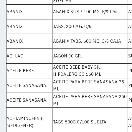
SUELTAS
ABANIX
ABANIX SUSP. 100 MG. F/30 ML.
A
ABANIX
TABS. 200 MG. C/6
A
ABANIX
ABANIX TABS. 500 MG. C/6 CAJA
A
AC- LAC
JABON 90 GR.
S
ACEITE BEBE BABY OIL
ACEITE BEBE.
P
HIPOALERGICO 150 ML
ACEITE PARA BEBE SANASANA 75
ACEITE SANASANA.
P
ML
ACEITE PARA BEBE SANASANA 250
ACEITE SANASANA.
P
ML
ACETAMINOFEN (
A
TABS 500G C/100 SUELTA
MEDIGENER)
A