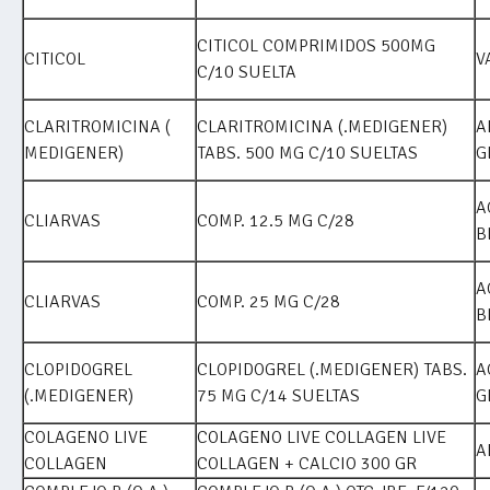
CITICOL COMPRIMIDOS 500MG
CITICOL
V
C/10 SUELTA
CLARITROMICINA (
CLARITROMICINA (.MEDIGENER)
A
MEDIGENER)
TABS. 500 MG C/10 SUELTAS
G
A
CLIARVAS
COMP. 12.5 MG C/28
B
A
CLIARVAS
COMP. 25 MG C/28
B
CLOPIDOGREL
CLOPIDOGREL (.MEDIGENER) TABS.
A
(.MEDIGENER)
75 MG C/14 SUELTAS
G
COLAGENO LIVE
COLAGENO LIVE COLLAGEN LIVE
A
COLLAGEN
COLLAGEN + CALCIO 300 GR