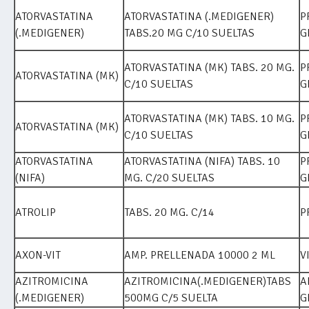
ATORVASTATINA
ATORVASTATINA (.MEDIGENER)
P
(.MEDIGENER)
TABS.20 MG C/10 SUELTAS
G
ATORVASTATINA (MK) TABS. 20 MG.
P
ATORVASTATINA (MK)
C/10 SUELTAS
G
ATORVASTATINA (MK) TABS. 10 MG.
P
ATORVASTATINA (MK)
C/10 SUELTAS
G
ATORVASTATINA
ATORVASTATINA (NIFA) TABS. 10
P
(NIFA)
MG. C/20 SUELTAS
G
ATROLIP
TABS. 20 MG. C/14
P
AXON-VIT
AMP. PRELLENADA 10000 2 ML
V
AZITROMICINA
AZITROMICINA(.MEDIGENER)TABS
A
(.MEDIGENER)
500MG C/5 SUELTA
G