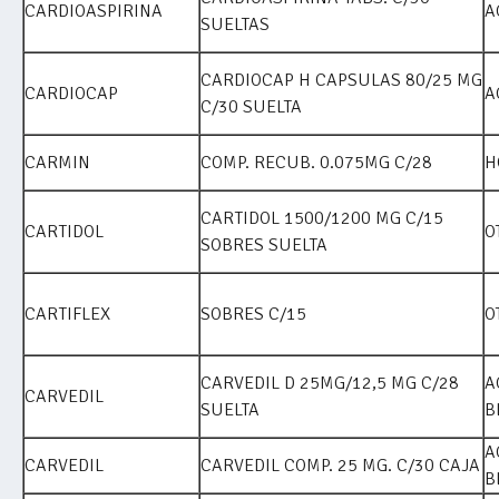
CARDIOASPIRINA
A
SUELTAS
CARDIOCAP H CAPSULAS 80/25 MG
CARDIOCAP
A
C/30 SUELTA
CARMIN
COMP. RECUB. 0.075MG C/28
H
CARTIDOL 1500/1200 MG C/15
CARTIDOL
O
SOBRES SUELTA
CARTIFLEX
SOBRES C/15
O
CARVEDIL D 25MG/12,5 MG C/28
A
CARVEDIL
SUELTA
B
A
CARVEDIL
CARVEDIL COMP. 25 MG. C/30 CAJA
B