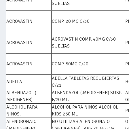
SUELTAS
ACROVASTIN
COMP. 20 MG C/30
P
ACROVASTIN COMP. 40MG C/30
ACROVASTIN
P
SUELTAS
ACROVASTIN
COMP. 80MG C/20
P
ADELLA TABLETAS RECUBIERTAS
ADELLA
H
C/21
ALBENDAZOL (
ALBENDAZOL (.MEDIGENER) SUSP.
A
MEDIGENER)
F/20 ML.
G
ALCOHOL PARA
ALCOHOL PARA NINOS ALCOHOL
P
NINOS.
KIDS 250 ML
ALENDRONATO
NO UTILIZAR ALENDRONATO
O
(.MEDIGENER)
(.MEDIGENER) TABS 70 MG C/4
G