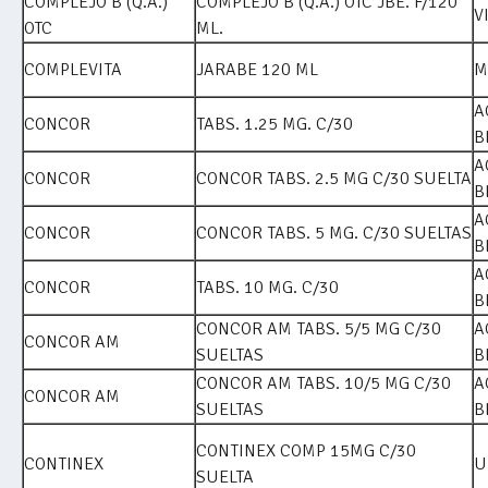
COMPLEJO B (Q.A.)
COMPLEJO B (Q.A.) OTC JBE. F/120
V
OTC
ML.
COMPLEVITA
JARABE 120 ML
M
A
CONCOR
TABS. 1.25 MG. C/30
B
A
CONCOR
CONCOR TABS. 2.5 MG C/30 SUELTA
B
A
CONCOR
CONCOR TABS. 5 MG. C/30 SUELTAS
B
A
CONCOR
TABS. 10 MG. C/30
B
CONCOR AM TABS. 5/5 MG C/30
A
CONCOR AM
SUELTAS
B
CONCOR AM TABS. 10/5 MG C/30
A
CONCOR AM
SUELTAS
B
CONTINEX COMP 15MG C/30
CONTINEX
U
SUELTA