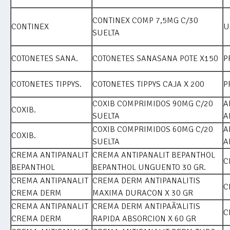
CONTINEX COMP 7,5MG C/30
CONTINEX
U
SUELTA
COTONETES SANA.
COTONETES SANASANA POTE X150
P
COTONETES TIPPYS.
COTONETES TIPPYS CAJA X 200
P
COXIB COMPRIMIDOS 90MG C/20
A
COXIB.
SUELTA
A
COXIB COMPRIMIDOS 60MG C/20
A
COXIB.
SUELTA
A
CREMA ANTIPANALIT
CREMA ANTIPANALIT BEPANTHOL
C
BEPANTHOL
BEPANTHOL UNGUENTO 30 GR.
CREMA ANTIPANALIT
CREMA DERM ANTIPANALITIS
C
CREMA DERM
MAXIMA DURACON X 30 GR
CREMA ANTIPANALIT
CREMA DERM ANTIPAÃ‘ALITIS
C
CREMA DERM
RAPIDA ABSORCION X 60 GR