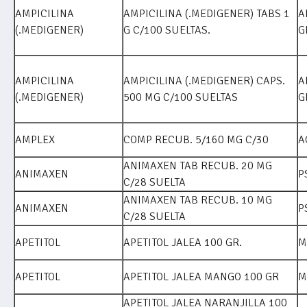
AMPICILINA
AMPICILINA (.MEDIGENER) TABS 1
A
(.MEDIGENER)
G C/100 SUELTAS.
G
AMPICILINA
AMPICILINA (.MEDIGENER) CAPS.
A
(.MEDIGENER)
500 MG C/100 SUELTAS
G
AMPLEX
COMP RECUB. 5/160 MG C/30
A
ANIMAXEN TAB RECUB. 20 MG
ANIMAXEN
P
C/28 SUELTA
ANIMAXEN TAB RECUB. 10 MG
ANIMAXEN
P
C/28 SUELTA
APETITOL
APETITOL JALEA 100 GR.
M
APETITOL
APETITOL JALEA MANGO 100 GR
M
APETITOL JALEA NARANJILLA 100