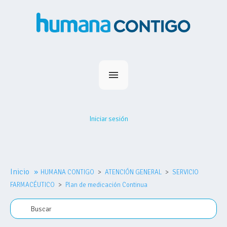
Inicio
Planes
Iniciar sesión
Medihumana
Humana Contigo
Red Prestadores
Inicio
»
HUMANA CONTIGO
Nosotros
ATENCIÓN GENERAL
SERVICIO
FARMACÉUTICO
Plan de medicación Continua
MiHumana
Contacto
Comprar plan