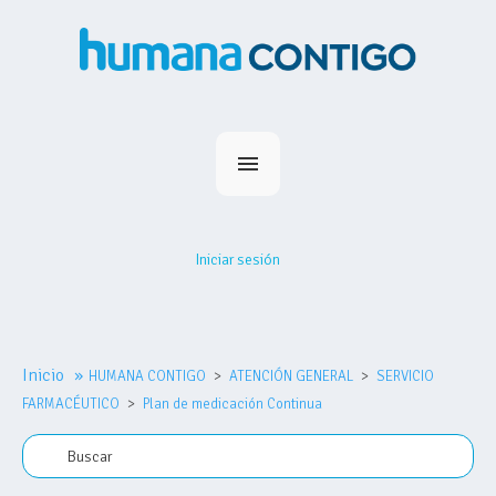
Inicio
Planes
Iniciar sesión
Medihumana
Humana Contigo
Red Prestadores
Inicio
»
HUMANA CONTIGO
Nosotros
ATENCIÓN GENERAL
SERVICIO
FARMACÉUTICO
Plan de medicación Continua
MiHumana
Contacto
Comprar plan