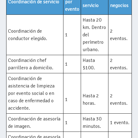
Coordinación de servicio
por
servicio
negocios
evento
Hasta 20
km. Dentro
Coordinación de
2
1
del
conductor elegido.
eventos.
perímetro
urbano.
Coordinación chef
Hasta
2
1
parrillero a domicilio.
$100.
eventos.
Coordinación de
asistencia de limpieza
por evento social o en
Hasta 2
2
1
caso de enfermedad o
horas.
eventos.
accidente.
Coordinación de asesoría
Hasta 30
1
1 evento.
de imagen.
minutos.
Coordinación de asesoría