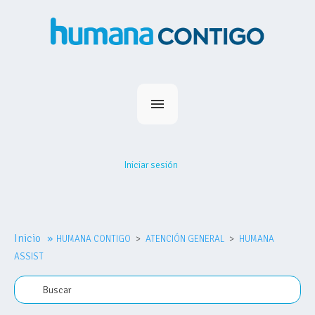
Inicio
Planes
Iniciar sesión
Medihumana
Humana Contigo
Red Prestadores
Inicio
»
HUMANA CONTIGO
Nosotros
ATENCIÓN GENERAL
HUMANA
ASSIST
MiHumana
Contacto
Comprar plan