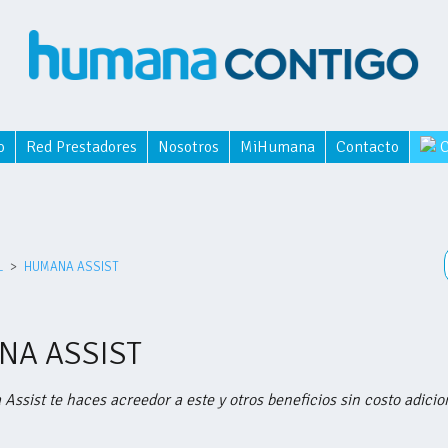
o
Red Prestadores
Nosotros
MiHumana
Contacto
C
L
HUMANA ASSIST
NA ASSIST
ssist te haces acreedor a este y otros beneficios sin costo adicio