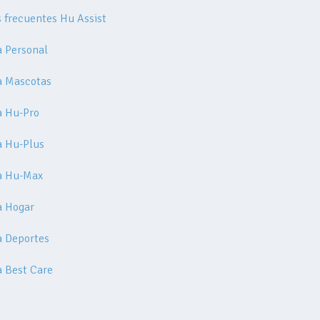
 frecuentes Hu Assist
a Personal
a Mascotas
a Hu-Pro
a Hu-Plus
a Hu-Max
a Hogar
a Deportes
a Best Care