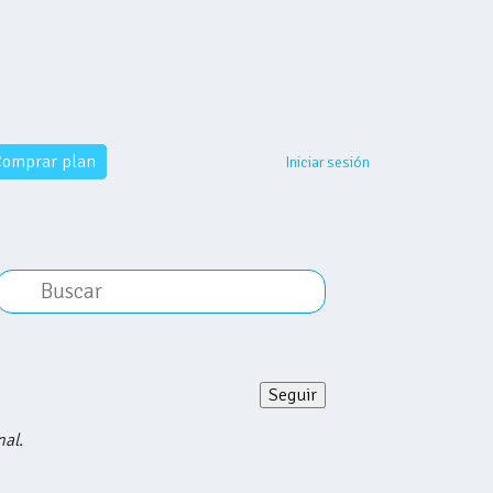
omprar plan
Iniciar sesión
Seguir
Nadie lo sigue aún
nal.