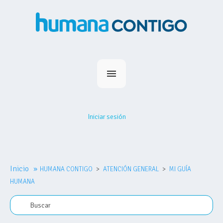
Inicio
Planes
Iniciar sesión
Medihumana
Humana Contigo
Red Prestadores
Inicio
»
HUMANA CONTIGO
Nosotros
ATENCIÓN GENERAL
MI GUÍA
HUMANA
MiHumana
Contacto
Comprar plan