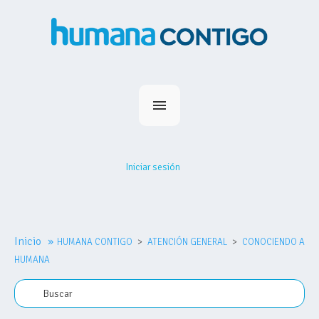
Inicio
Planes
Iniciar sesión
Medihumana
Humana Contigo
Red Prestadores
Inicio
»
HUMANA CONTIGO
Nosotros
ATENCIÓN GENERAL
CONOCIENDO A
HUMANA
MiHumana
Contacto
Comprar plan