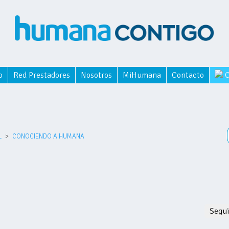
o
Red Prestadores
Nosotros
MiHumana
Contacto
C
L
CONOCIENDO A HUMANA
Segui