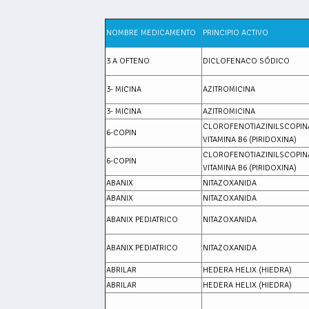
NOMBRE MEDICAMENTO
PRINCIPIO ACTIVO
3 A OFTENO
DICLOFENACO SÓDICO
3- MICINA
AZITROMICINA
3- MICINA
AZITROMICINA
CLOROFENOTIAZINILSCOPIN
6-COPIN
VITAMINA B6 (PIRIDOXINA)
CLOROFENOTIAZINILSCOPIN
6-COPIN
VITAMINA B6 (PIRIDOXINA)
ABANIX
NITAZOXANIDA
ABANIX
NITAZOXANIDA
ABANIX PEDIATRICO
NITAZOXANIDA
ABANIX PEDIATRICO
NITAZOXANIDA
ABRILAR
HEDERA HELIX (HIEDRA)
ABRILAR
HEDERA HELIX (HIEDRA)