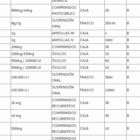
DÉRMICA
COMPRIMIDOS
800mg/40mg
CAJA
20
B
MASTICABLES
SUSPENSIÓN
8g/1g
FRASCO
250 ml
B
ORAL
1g
AMPOLLAS IM
CAJA
1
B
1g
AMPOLLAS IV
CAJA
10ml
B
100mg
COMPRIMIDOS
CAJA
30
B
100mg/150mg
ÓVULOS
CAJA
10
B
500mg / 100000 UI
ÓVULOS
CAJA
60
B
500mg / 100000 UI
ÓVULOS
CAJA
10
B
SUSPENSIÓN
100.000 U.I
FRASCO
30ml
B
ORAL
SUSPENSIÓN
100.000 U.I
FRASCO
120ml
B
ORAL
COMPRIMIDOS
20 mg
CAJA
30
B
RECUBIERTOS
COMPRIMIDOS
40 mg
CAJA
30
B
RECUBIERTOS
COMPRIMIDOS
500mg
CAJA
10
B
RECUBIERTOS
COMPRIMIDOS