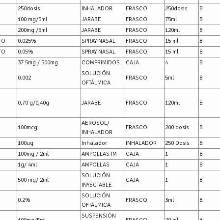
250dosis
INHALADOR
FRASCO
250dosis
B
100 mg/5ml
JARABE
FRASCO
75ml
B
200mg /5ml
JARABE
FRASCO
120ml
B
TO
0.025%
SPRAY NASAL
FRASCO
15 ml
B
TO
0.05%
SPRAY NASAL
FRASCO
15 ml
B
37.5mg / 500mg
COMPRIMIDOS
CAJA
4
B
SOLUCIÓN
0.002
FRASCO
5ml
B
OFTÁLMICA
0,70 g/0,40g
JARABE
FRASCO
120ml
B
AEROSOL/
100mcg
FRASCO
200 dosis
B
INHALADOR
100ug
Inhalador
INHALADOR
250 Dosis
B
100mg / 2ml
AMPOLLAS IM
CAJA
1
B
1g/ 4ml
AMPOLLAS
CAJA
1
B
SOLUCIÓN
500 mg/ 2ml
CAJA
1
B
INYECTABLE
SOLUCIÓN
0.2%
FRASCO
3ml
B
OFTÁLMICA
SUSPENSIÓN