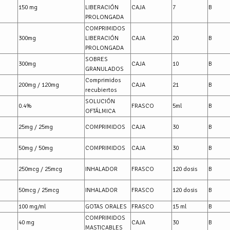
150 mg
LIBERACIÓN
CAJA
7
B
PROLONGADA
COMPRIMIDOS
300mg
LIBERACIÓN
CAJA
20
B
PROLONGADA
SOBRES
300mg
CAJA
10
B
GRANULADOS
Comprimidos
200mg / 120mg
CAJA
21
B
recubiertos
SOLUCIÓN
0.4%
FRASCO
5ml
B
OFTÁLMICA
25mg / 25mg
COMPRIMIDOS
CAJA
30
B
50mg / 50mg
COMPRIMIDOS
CAJA
30
B
250mcg / 25mcg
INHALADOR
FRASCO
120 dosis
B
50mcg / 25mcg
INHALADOR
FRASCO
120 dosis
B
100 mg/ml
GOTAS ORALES
FRASCO
15 ml
B
COMPRIMIDOS
40 mg
CAJA
30
B
MASTICABLES