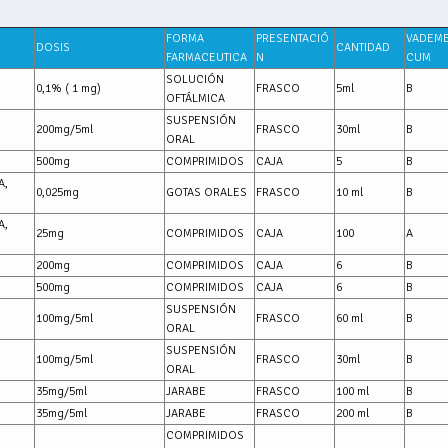
FORMA
PRESENTACIÓ
VADEM
DOSIS
CANTIDAD
FARMACEUTICA
N
CUM
SOLUCIÓN
0,1% ( 1 mg)
FRASCO
5ml
B
OFTÁLMICA
SUSPENSIÓN
200mg/5ml
FRASCO
30ml
B
ORAL
500mg
COMPRIMIDOS
CAJA
5
B
A,
0,025mg
GOTAS ORALES
FRASCO
10 ml
B
A,
25mg
COMPRIMIDOS
CAJA
100
A
200mg
COMPRIMIDOS
CAJA
6
B
500mg
COMPRIMIDOS
CAJA
6
B
SUSPENSIÓN
100mg/5ml
FRASCO
60 ml
B
ORAL
SUSPENSIÓN
100mg/5ml
FRASCO
30ml
B
ORAL
35mg/5ml
JARABE
FRASCO
100 ml
B
35mg/5ml
JARABE
FRASCO
200 ml
B
COMPRIMIDOS