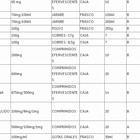
65 mg
EFERVESCENTE
CAJA
10
B
S
70mg/100ml
JARABE
FRASCO
100ml
B
70mg/100ml
JARABE
FRASCO
200ml
B
100g
POLVO
FRASCO
255g
B
100g
SOBRES- 17g
CAJA
7
B
100g
SOBRES- 8,5g
CAJA
7
B
COMPRIMIDOS
200mg
EFERVESCENTE
CAJA
10
B
S
COMPRIMIDOS
600mg
EFERVESCENTE
CAJA
20
B
S
COMPRIMIDOS
NA
875mg/300mg
EFERVESCENTE
CAJA
14
B
S
A/LIDO
100mg/8mg/1mg
COMPRIMIDOS
CAJA
20
B
500mg/100mg/1mg
COMPRIMIDOS
CAJA
20
A
100mg/ml
GOTAS ORALES
FRASCO
30ml
B