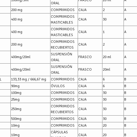
100mg/5ml
FRASCO
20 ml
A
ORAL
200 mg
COMPRIMIDOS
CAJA
2
A
COMPRIMIDOS
400 mg
CAJA
30
A
MASTICABLES
COMPRIMIDOS
400 mg
CAJA
1
A
MASTICABLES
COMPRIMIDOS
200 mg
CAJA
2
A
RECUBIERTOS
SUSPENSIÓN
400mg/20ml
FRASCO
20 ml
A
ORAL
SUSPENSIÓN
400mg/20ml
FRASCO
20ml
A
ORAL
L
133,33 mg / 666,67 mg
COMPRIMIDOS
CAJA
6
B
90mg
ÓVULOS
CAJA
6
B
100mg
COMPRIMIDOS
CAJA
30
B
25mg
COMPRIMIDOS
CAJA
30
B
COMPRIMIDOS
250mg
CAJA
30
B
RECUBIERTOS
500mg
COMPRIMIDOS
CAJA
30
B
10mg
COMPRIMIDOS
CAJA
20
B
CÁPSULAS
10mg
CAJA
20
B