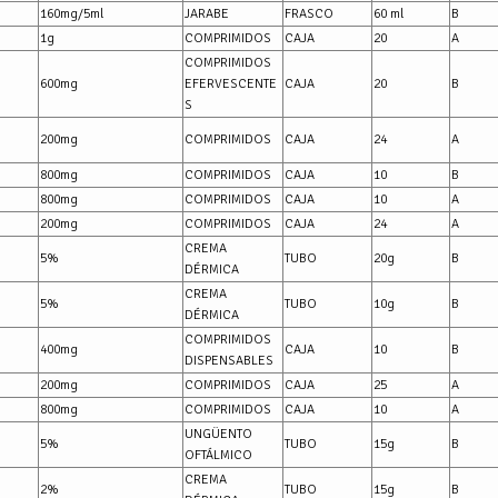
160mg/5ml
JARABE
FRASCO
60 ml
B
1g
COMPRIMIDOS
CAJA
20
A
COMPRIMIDOS
600mg
EFERVESCENTE
CAJA
20
B
S
200mg
COMPRIMIDOS
CAJA
24
A
800mg
COMPRIMIDOS
CAJA
10
B
800mg
COMPRIMIDOS
CAJA
10
A
200mg
COMPRIMIDOS
CAJA
24
A
CREMA
5%
TUBO
20g
B
DÉRMICA
CREMA
5%
TUBO
10g
B
DÉRMICA
COMPRIMIDOS
400mg
CAJA
10
B
DISPENSABLES
200mg
COMPRIMIDOS
CAJA
25
A
800mg
COMPRIMIDOS
CAJA
10
A
UNGÜENTO
5%
TUBO
15g
B
OFTÁLMICO
CREMA
2%
TUBO
15g
B