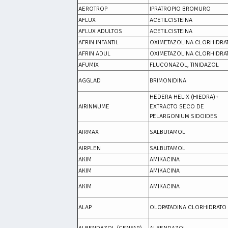
AEROTROP
IPRATROPIO BROMURO
AFLUX
ACETILCISTEINA
AFLUX ADULTOS
ACETILCISTEINA
AFRIN INFANTIL
OXIMETAZOLINA CLORHIDRA
AFRIN ADUL
OXIMETAZOLINA CLORHIDRA
AFUMIX
FLUCONAZOL, TINIDAZOL
AGGLAD
BRIMONIDINA
HEDERA HELIX (HIEDRA)+
AIRINMUME
EXTRACTO SECO DE
PELARGONIUM SIDOIDES
AIRMAX
SALBUTAMOL
AIRPLEN
SALBUTAMOL
AKIM
AMIKACINA
AKIM
AMIKACINA
AKIM
AMIKACINA
ALAP
OLOPATADINA CLORHIDRATO