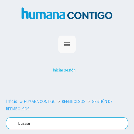
Inicio
Planes
Iniciar sesión
Medihumana
Humana Contigo
Red Prestadores
Inicio
»
HUMANA CONTIGO
Nosotros
REEMBOLSOS
GESTIÓN DE
REEMBOLSOS
MiHumana
Contacto
Comprar plan