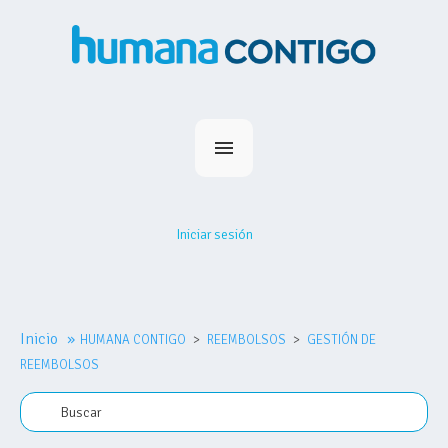
Inicio
Planes
Iniciar sesión
Medihumana
Humana Contigo
Red Prestadores
Inicio
»
HUMANA CONTIGO
Nosotros
REEMBOLSOS
GESTIÓN DE
REEMBOLSOS
MiHumana
Contacto
Comprar plan